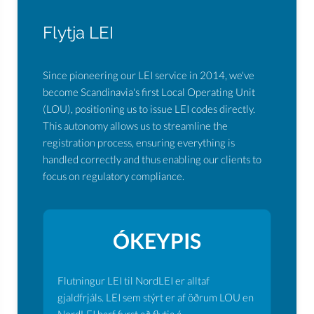
Flytja LEI
Since pioneering our LEI service in 2014, we've
become Scandinavia's first Local Operating Unit
(LOU), positioning us to issue LEI codes directly.
This autonomy allows us to streamline the
registration process, ensuring everything is
handled correctly and thus enabling our clients to
focus on regulatory compliance.
ÓKEYPIS
Flutningur LEI til NordLEI er alltaf
gjaldfrjáls. LEI sem stýrt er af öðrum LOU en