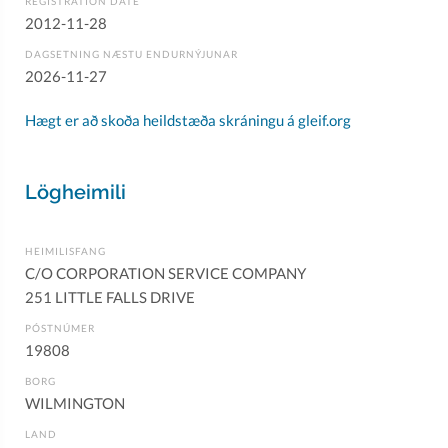
REGISTRATION DATE
2012-11-28
DAGSETNING NÆSTU ENDURNÝJUNAR
2026-11-27
Hægt er að skoða heildstæða skráningu á gleif.org
Lögheimili
HEIMILISFANG
C/O CORPORATION SERVICE COMPANY
251 LITTLE FALLS DRIVE
PÓSTNÚMER
19808
BORG
WILMINGTON
LAND