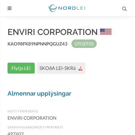
ENVIRI CORPORATION
KAO98FK89NPNNPQGUZ43
ÚTGEFIÐ
Flytja LEI
SKOðA LEI-SKRá
Almennar upplýsingar
HEITI FYRIRTÆKIS
ENVIRI CORPORATION
SKRÁNINGARNÚMER FYRIRTÆKIS
497602