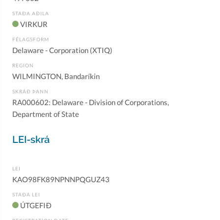
STAÐA AÐILA
VIRKUR
FÉLAGSFORM
Delaware - Corporation (XTIQ)
REGION
WILMINGTON, Bandaríkin
SKRÁÐ ÞANN
RA000602: Delaware - Division of Corporations,
Department of State
LEI-skrá
LEI
KAO98FK89NPNNPQGUZ43
STAÐA LEI
ÚTGEFIÐ