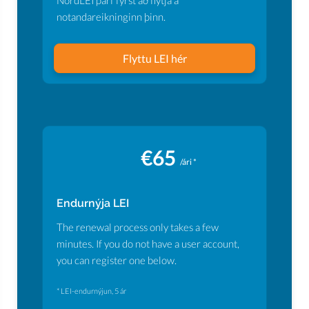
NordLEI þarf fyrst að flytja á
notandareikninginn þinn.
Flyttu LEI hér
€65
/ári *
Endurnýja LEI
The renewal process only takes a few
minutes. If you do not have a user account,
you can register one below.
* LEI-endurnýjun, 5 ár