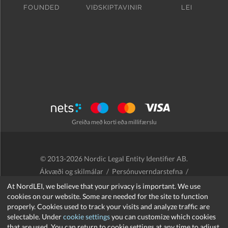
FOUNDED
VIÐSKIPTAVINIR
LEI
Greiða með korti eða millifærslu
© 2013-2026 Nordic Legal Entity Identifier AB.
Ákvæði og skilmálar
/
Persónuverndarstefna
/
Endurgreiðslustefna
/
Cookies
At NordLEI, we believe that your privacy is important. We use
cookies on our website. Some are needed for the site to function
properly. Cookies used to track your visits and analyze traffic are
selectable. Under
cookie settings
you can customize which cookies
that are used. You can return to cookie settings at any time to adjust