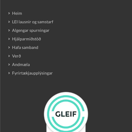
Heim
LEI lausnir og samstarf
Algengar spurningar
Hjálparmiðstöð
Hafa samband
Verð
Andmæla
Fyrirtækjaupplýsingar