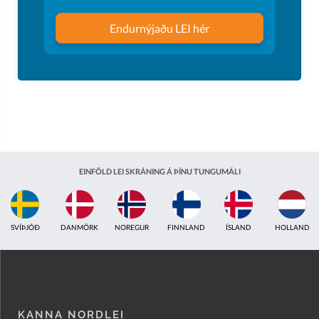
Endurnýjaðu LEI hér
EINFÖLD LEI SKRÁNING Á ÞÍNU TUNGUMÁLI
ÍSLAND
HOLLAND
BRETLAND
INDLAND
EISTLAND
ÁSTRALÍA
KANNA NORDLEI