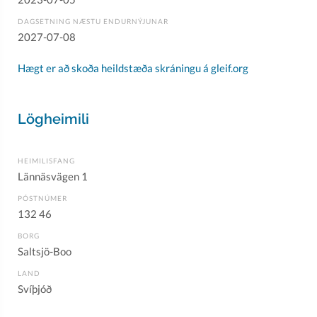
DAGSETNING NÆSTU ENDURNÝJUNAR
2027-07-08
Hægt er að skoða heildstæða skráningu á gleif.org
Lögheimili
HEIMILISFANG
Lännäsvägen 1
PÓSTNÚMER
132 46
BORG
Saltsjö-Boo
LAND
Svíþjóð