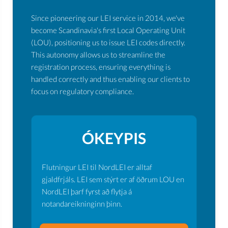
Since pioneering our LEI service in 2014, we've
become Scandinavia's first Local Operating Unit
(LOU), positioning us to issue LEI codes directly.
This autonomy allows us to streamline the
registration process, ensuring everything is
handled correctly and thus enabling our clients to
focus on regulatory compliance.
ÓKEYPIS
Flutningur LEI til NordLEI er alltaf
gjaldfrjáls. LEI sem stýrt er af öðrum LOU en
NordLEI þarf fyrst að flytja á
notandareikninginn þinn.