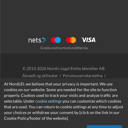
Greiða með korti eða millifærslu
© 2013-2026 Nordic Legal Entity Identifier AB.
Ákvæði og skilmálar
/
Persónuverndarstefna
/
Endurgreiðslustefna
/
Cookies
At NordLEI, we believe that your privacy is important. We use
cookies on our website. Some are needed for the site to function
properly. Cookies used to track your visits and analyze traffic are
selectable. Under
cookie settings
you can customize which cookies
that are used. You can return to cookie settings at any time to adjust
support@nordlei.org
your choices or withdraw your consent by [click on the link in our
Cookie Policy/footer of the website].