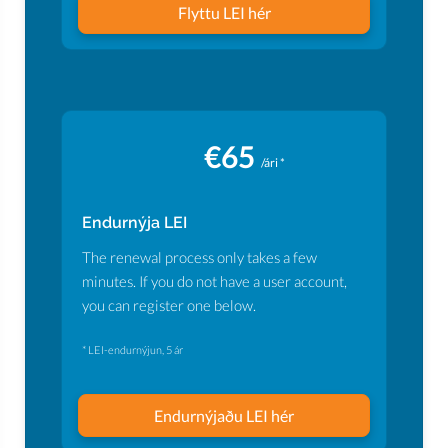
Flyttu LEI hér
€65
/ári *
Endurnýja LEI
The renewal process only takes a few
minutes. If you do not have a user account,
you can register one below.
* LEI-endurnýjun, 5 ár
Endurnýjaðu LEI hér