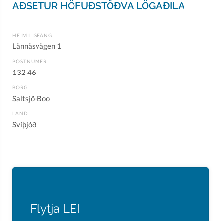
AÐSETUR HÖFUÐSTÖÐVA LÖGAÐILA
HEIMILISFANG
Lännäsvägen 1
PÓSTNÚMER
132 46
BORG
Saltsjö-Boo
LAND
Svíþjóð
Flytja LEI