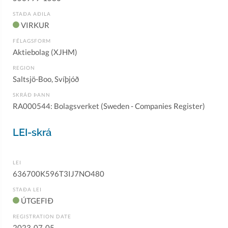
STAÐA AÐILA
VIRKUR
FÉLAGSFORM
Aktiebolag (XJHM)
REGION
Saltsjö-Boo, Svíþjóð
SKRÁÐ ÞANN
RA000544: Bolagsverket (Sweden - Companies Register)
LEI-skrá
LEI
636700K596T3IJ7NO480
STAÐA LEI
ÚTGEFIÐ
REGISTRATION DATE
2023-07-05