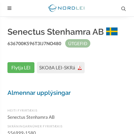
Senectus Stenhamra AB
636700K596T3IJ7NO480
ÚTGEFIÐ
Flytja LEI
SKOðA LEI-SKRá
Almennar upplýsingar
HEITI FYRIRTÆKIS
Senectus Stenhamra AB
SKRÁNINGARNÚMER FYRIRTÆKIS
556999-1580