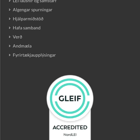
LEI lausnir og samstarf
Algengar spurningar
Hjálparmiðstöð
Hafa samband
Verð
Andmæla
Fyrirtækjaupplýsingar