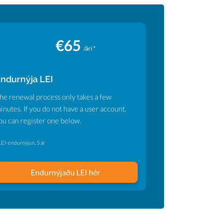
€65
/ári *
ndurnýja LEI
he renewal process only takes a few
inutes. If you do not have a user account,
ou can register one below.
LEI-endurnýjun, 5 ár
Endurnýjaðu LEI hér