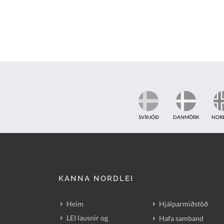
SVÍÞJÓÐ
DANMÖRK
NOR
KANNA NORDLEI
Heim
Hjálparmiðstöð
LEI lausnir og
Hafa samband