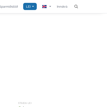
álparmiðstöð
LEI
Innskrá
STAÐA LEI