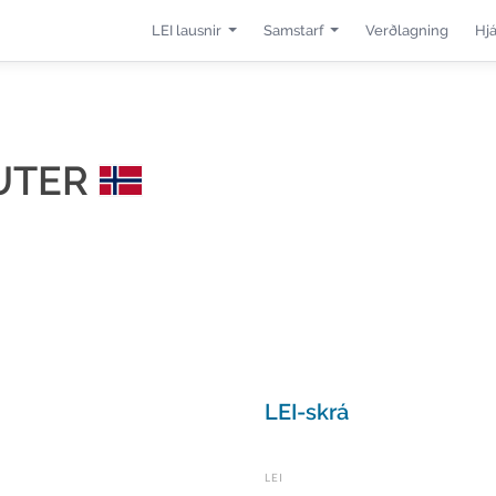
LEI lausnir
Samstarf
Verðlagning
Hj
RUTER
LEI-skrá
LEI