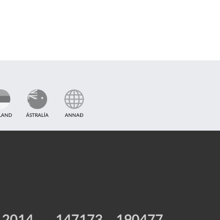
TLAND
ÁSTRALÍA
ANNAÐ
2014
147173
190477