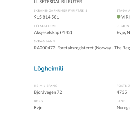
LL SETESDAL BILRUTER
SKRÁNINGARNÚMER FYRIRTÆKIS
STAÐA 
915 814 581
VIR
FÉLAGSFORM
REGION
Aksjeselskap (YI42)
Evje, 
SKRÁÐ ÞANN
RA000472: Foretaksregisteret (Norway - The Regi
Lögheimili
HEIMILISFANG
PÓSTN
Bjoråvegen 72
4735
BORG
LAND
Evje
Noreg