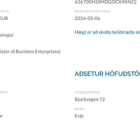
636700H3SMDGOCX4KN22
AÐILA
REGISTRATION DATE
KUR
2026-05-06
Hægt er að skoða heildstæða skr
Noregur
ster of Business Enterprises)
AÐSETUR HÖFUÐSTÖ
ÚMER
HEIMILISFANG
Bjoråvegen 72
BORG
ur
Evje