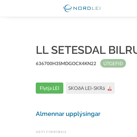
LL SETESDAL BIL
636700H3SMDGOCX4KN22
ÚTGEFIÐ
Flytja LEI
SKOðA LEI-SKRá
Almennar upplýsingar
HEITI FYRIRTÆKIS