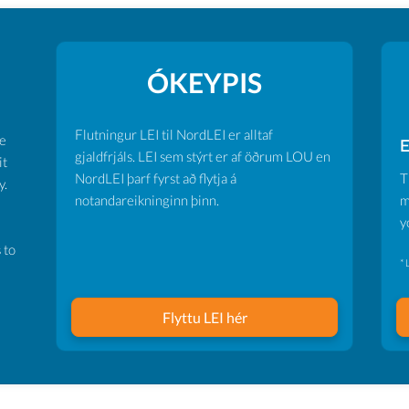
ÓKEYPIS
Flutningur LEI til NordLEI er alltaf
ve
E
gjaldfrjáls. LEI sem stýrt er af öðrum LOU en
it
NordLEI þarf fyrst að flytja á
T
y.
notandareikninginn þinn.
m
y
 to
* 
Flyttu LEI hér