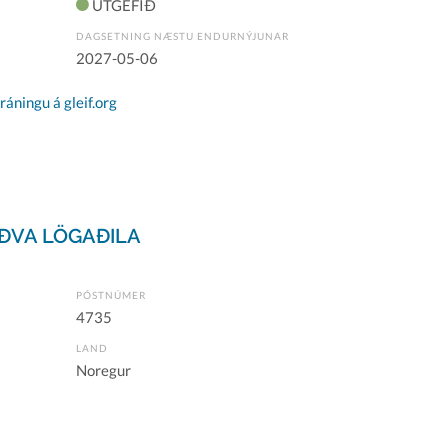
ÚTGEFIÐ
DAGSETNING NÆSTU ENDURNÝJUNAR
2027-05-06
áningu á gleif.org
ÐVA LÖGAÐILA
PÓSTNÚMER
4735
LAND
Noregur