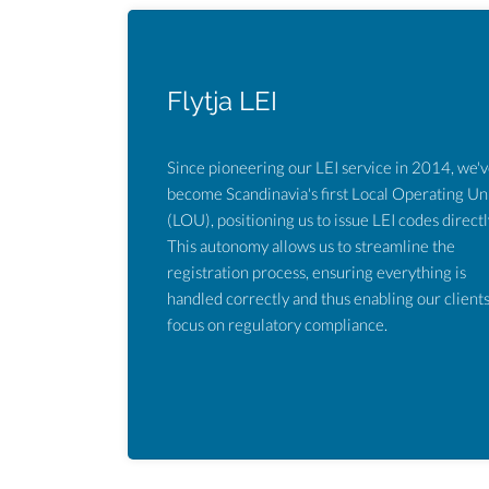
Flytja LEI
Since pioneering our LEI service in 2014, we'
become Scandinavia's first Local Operating Un
(LOU), positioning us to issue LEI codes directl
This autonomy allows us to streamline the
registration process, ensuring everything is
handled correctly and thus enabling our clients
focus on regulatory compliance.