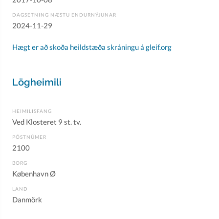
DAGSETNING NÆSTU ENDURNÝJUNAR
2024-11-29
Hægt er að skoða heildstæða skráningu á gleif.org
Lögheimili
HEIMILISFANG
Ved Klosteret 9 st. tv.
PÓSTNÚMER
2100
BORG
København Ø
LAND
Danmörk