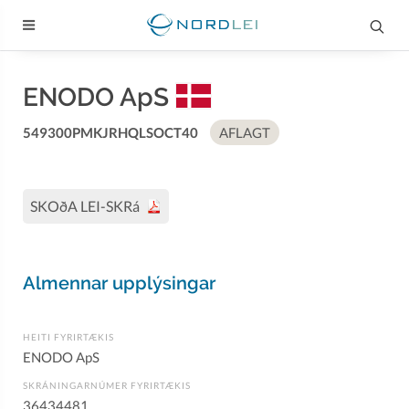
ENODO ApS
549300PMKJRHQLSOCT40
AFLAGT
SKOðA LEI-SKRá
Almennar upplýsingar
HEITI FYRIRTÆKIS
ENODO ApS
SKRÁNINGARNÚMER FYRIRTÆKIS
36434481