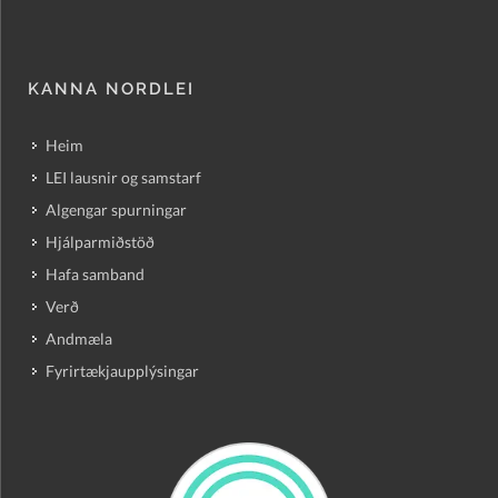
KANNA NORDLEI
Heim
LEI lausnir og samstarf
Algengar spurningar
Hjálparmiðstöð
Hafa samband
Verð
Andmæla
Fyrirtækjaupplýsingar