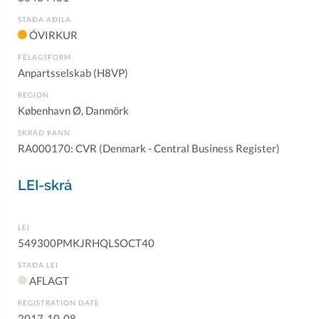
STAÐA AÐILA
ÓVIRKUR
FÉLAGSFORM
Anpartsselskab (H8VP)
REGION
København Ø, Danmörk
SKRÁÐ ÞANN
RA000170: CVR (Denmark - Central Business Register)
LEI-skrá
LEI
549300PMKJRHQLSOCT40
STAÐA LEI
AFLAGT
REGISTRATION DATE
2017-10-08