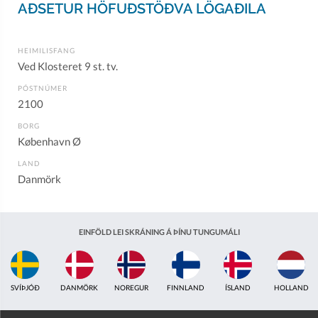
AÐSETUR HÖFUÐSTÖÐVA LÖGAÐILA
HEIMILISFANG
Ved Klosteret 9 st. tv.
PÓSTNÚMER
2100
BORG
København Ø
LAND
Danmörk
EINFÖLD LEI SKRÁNING Á ÞÍNU TUNGUMÁLI
SVÍÞJÓÐ
DANMÖRK
NOREGUR
FINNLAND
ÍSLAND
HOLLAND