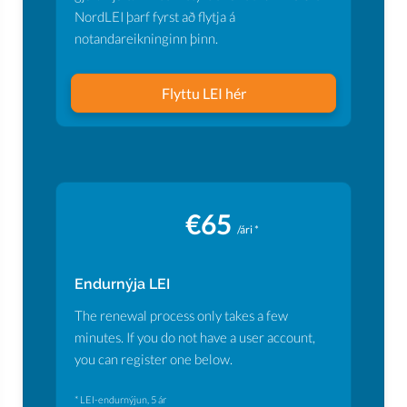
NordLEI þarf fyrst að flytja á
notandareikninginn þinn.
Flyttu LEI hér
€65
/ári *
Endurnýja LEI
The renewal process only takes a few
minutes. If you do not have a user account,
you can register one below.
* LEI-endurnýjun, 5 ár