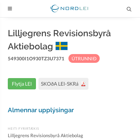
Lilljegrens Revisionsbyrå
Aktiebolag
549300I1O930TZ3U7371
ÚTRUNNIÐ
Flytja LEI
SKOðA LEI-SKRá
Almennar upplýsingar
HEITI FYRIRTÆKIS
Lilljegrens Revisionsbyrå Aktiebolag