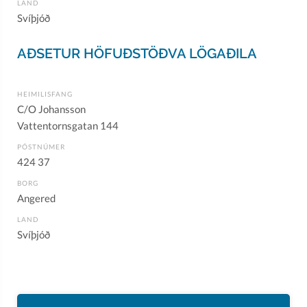
LAND
Svíþjóð
AÐSETUR HÖFUÐSTÖÐVA LÖGAÐILA
HEIMILISFANG
C/O Johansson
Vattentornsgatan 144
PÓSTNÚMER
424 37
BORG
Angered
LAND
Svíþjóð