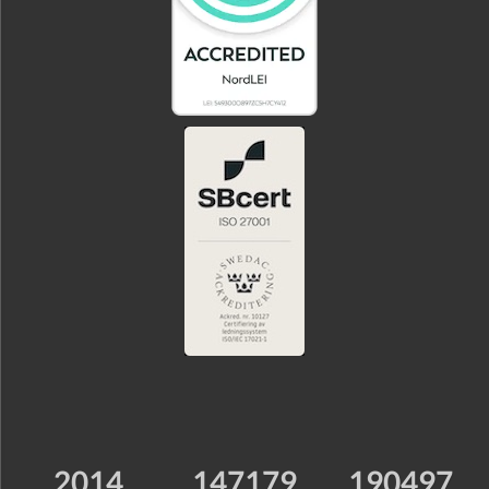
2014
147179
190497