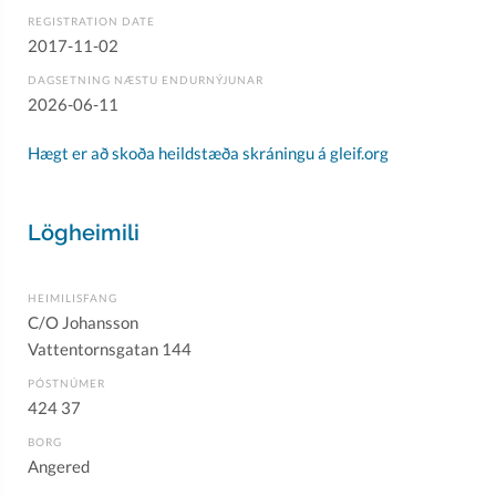
REGISTRATION DATE
2017-11-02
DAGSETNING NÆSTU ENDURNÝJUNAR
2026-06-11
Hægt er að skoða heildstæða skráningu á gleif.org
Lögheimili
HEIMILISFANG
C/O Johansson
Vattentornsgatan 144
PÓSTNÚMER
424 37
BORG
Angered