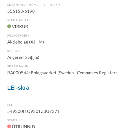
SKRÁNINGARNÚMER FYRIRTÆKIS
556158-6198
STAÐA AÐILA
VIRKUR
FÉLAGSFORM
Aktiebolag (XJHM)
REGION
Angered, Svíþjóð
SKRÁÐ ÞANN
RA000544: Bolagsverket (Sweden - Companies Register)
LEI-skrá
LEI
549300I1O930TZ3U7371
STAÐA LEI
ÚTRUNNIÐ