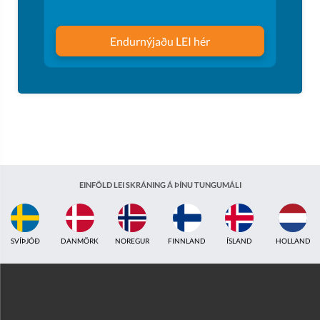
Endurnýjaðu LEI hér
EINFÖLD LEI SKRÁNING Á ÞÍNU TUNGUMÁLI
ÍSLAND
HOLLAND
BRETLAND
INDLAND
EISTLAND
ÁSTRALÍA