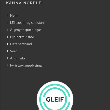
KANNA NORDLEI
Heim
LEI lausnir og samstarf
Algengar spurningar
Hjálparmiðstöð
Hafa samband
Verð
Andmæla
Fyrirtækjaupplýsingar