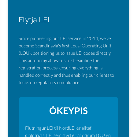
Flytja LEI
Since pioneering our LEI service in 2014, we've
become Scandinavia's first Local Operating Unit
(LOU), positioning us to issue LEI codes directly.
This autonomy allows us to streamline the
registration process, ensuring everything is
handled correctly and thus enabling our clients to
focus on regulatory compliance.
ÓKEYPIS
Flutningur LEI til NordLEI er alltaf
gjaldfrjáls. LEI sem stýrt er af öðrum LOU en