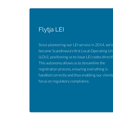
Flytja LEI
Since pioneering our LEI service in 2014, we'
become Scandinavia's first Local Operating Un
(LOU), positioning us to issue LEI codes directl
This autonomy allows us to streamline the
registration process, ensuring everything is
handled correctly and thus enabling our clients
focus on regulatory compliance.