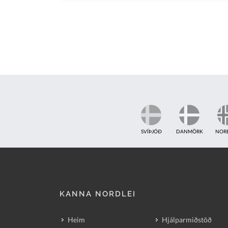
SVÍÞJÓÐ
DANMÖRK
NOR
KANNA NORDLEI
Heim
Hjálparmiðstöð