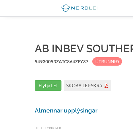
AB INBEV SOUTHE
54930053ZATC864ZFY37
ÚTRUNNIÐ
Flytja LEI
SKOðA LEI-SKRá
Almennar upplýsingar
HEITI FYRIRTÆKIS