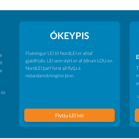
ÓKEYPIS
Flutningur LEI til NordLEI er alltaf
ve
E
gjaldfrjáls. LEI sem stýrt er af öðrum LOU en
it
NordLEI þarf fyrst að flytja á
T
y.
notandareikninginn þinn.
m
y
 to
* 
Flyttu LEI hér