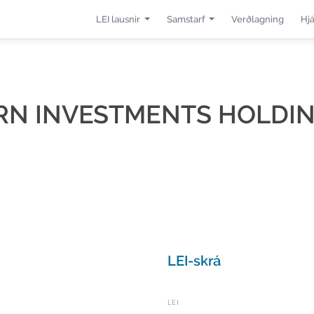
LEI lausnir
Samstarf
Verðlagning
Hj
RN INVESTMENTS HOLDIN
LEI-skrá
LEI