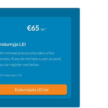
€65
/ári *
ndurnýja LEI
he renewal process only takes a few
inutes. If you do not have a user account,
ou can register one below.
LEI-endurnýjun, 5 ár
Endurnýjaðu LEI hér