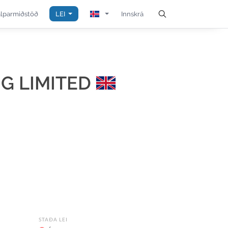
álparmiðstöð
LEI
Innskrá
G LIMITED
STAÐA LEI