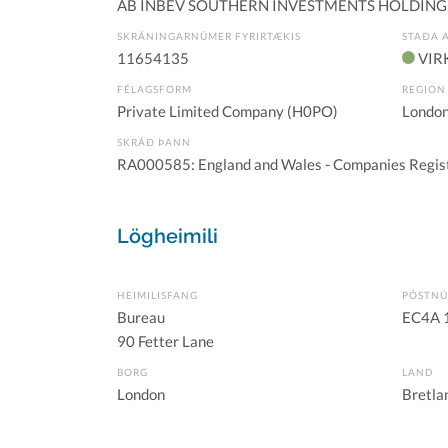
AB INBEV SOUTHERN INVESTMENTS HOLDING
SKRÁNINGARNÚMER FYRIRTÆKIS
STAÐA 
11654135
VIR
FÉLAGSFORM
REGION
Private Limited Company (H0PO)
London
SKRÁÐ ÞANN
RA000585: England and Wales - Companies Regis
Lögheimili
HEIMILISFANG
PÓSTN
Bureau
EC4A 
90 Fetter Lane
BORG
LAND
London
Bretla