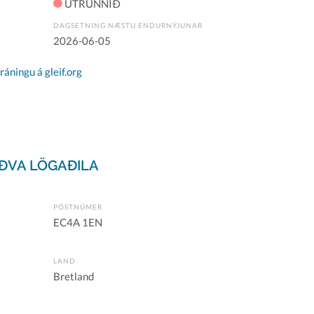
ÚTRUNNIÐ
DAGSETNING NÆSTU ENDURNÝJUNAR
2026-06-05
áningu á gleif.org
ÐVA LÖGAÐILA
PÓSTNÚMER
EC4A 1EN
LAND
Bretland