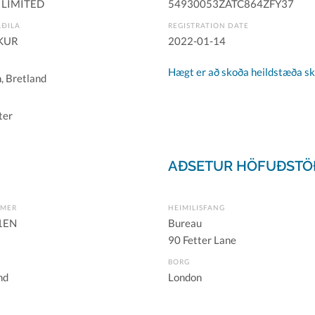
 LIMITED
54930053ZATC864ZFY37
AÐILA
REGISTRATION DATE
KUR
2022-01-14
Hægt er að skoða heildstæða skr
, Bretland
ter
AÐSETUR HÖFUÐSTÖ
ÚMER
HEIMILISFANG
1EN
Bureau
90 Fetter Lane
BORG
nd
London