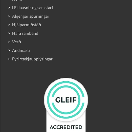
LEI lausnir og samstarf
Algengar spurningar
Hjálparmiðstöð
Hafa samband
Verð
Andmæla
Fyrirtækjaupplýsingar