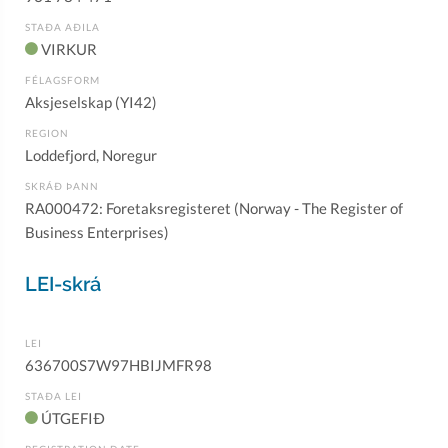
STAÐA AÐILA
VIRKUR
FÉLAGSFORM
Aksjeselskap (YI42)
REGION
Loddefjord, Noregur
SKRÁÐ ÞANN
RA000472: Foretaksregisteret (Norway - The Register of
Business Enterprises)
LEI-skrá
LEI
636700S7W97HBIJMFR98
STAÐA LEI
ÚTGEFIÐ