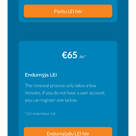
Flyttu LEI hér
€65
/ári *
Endurnýja LEI
The renewal process only takes a few
minutes. If you do not have a user account,
you can register one below.
* LEI-endurnýjun, 5 ár
Endurnýjaðu LEI hér