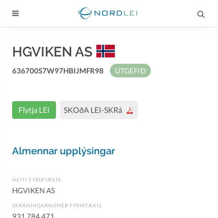
HGVIKEN AS
636700S7W97HBIJMFR98
ÚTGEFIÐ
Flytja LEI
SKOðA LEI-SKRá
Almennar upplýsingar
HEITI FYRIRTÆKIS
HGVIKEN AS
SKRÁNINGARNÚMER FYRIRTÆKIS
931 784 471