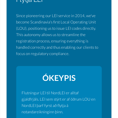
Since pioneering our LEI service in 2014, we've
become Scandinavia's first Local Operating Unit
(LOU), positioning us to issue LEI codes directly.
This autonomy allows us to streamline the
registration process, ensuring everything is
handled correctly and thus enabling our clients to
focus on regulatory compliance.
ÓKEYPIS
Flutningur LEI til NordLEI er alltaf
gjaldfrjáls. LEI sem stýrt er af öðrum LOU en
NordLEI þarf fyrst að flytja á
notandareikninginn þinn.