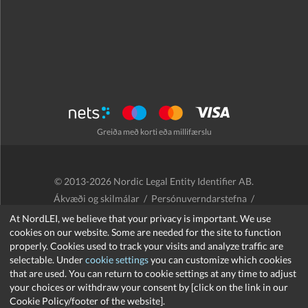
Greiða með korti eða millifærslu
© 2013-2026 Nordic Legal Entity Identifier AB.
Ákvæði og skilmálar
/
Persónuverndarstefna
/
Endurgreiðslustefna
/
Cookies
At NordLEI, we believe that your privacy is important. We use
cookies on our website. Some are needed for the site to function
properly. Cookies used to track your visits and analyze traffic are
selectable. Under
cookie settings
you can customize which cookies
that are used. You can return to cookie settings at any time to adjust
support@nordlei.org
your choices or withdraw your consent by [click on the link in our
Cookie Policy/footer of the website].