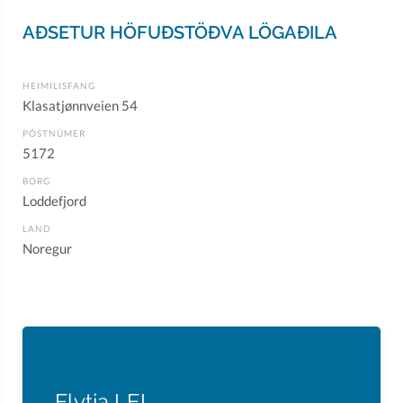
AÐSETUR HÖFUÐSTÖÐVA LÖGAÐILA
HEIMILISFANG
Klasatjønnveien 54
PÓSTNÚMER
5172
BORG
Loddefjord
LAND
Noregur
Flytja LEI