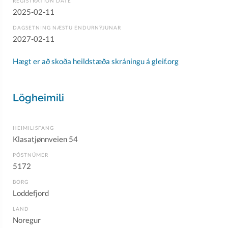
REGISTRATION DATE
2025-02-11
DAGSETNING NÆSTU ENDURNÝJUNAR
2027-02-11
Hægt er að skoða heildstæða skráningu á gleif.org
Lögheimili
HEIMILISFANG
Klasatjønnveien 54
PÓSTNÚMER
5172
BORG
Loddefjord
LAND
Noregur