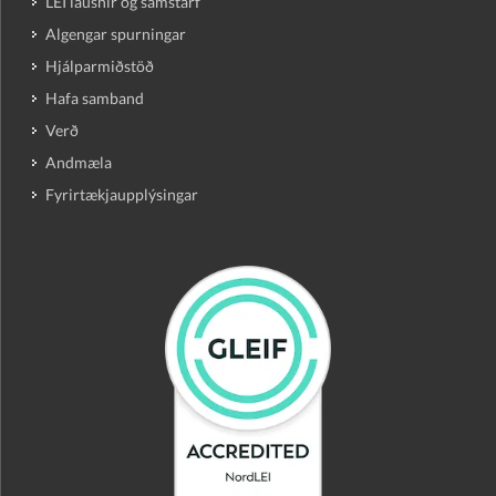
LEI lausnir og samstarf
Algengar spurningar
Hjálparmiðstöð
Hafa samband
Verð
Andmæla
Fyrirtækjaupplýsingar