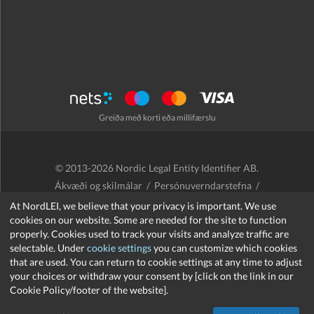
Greiða með korti eða millifærslu
© 2013-2026 Nordic Legal Entity Identifier AB.
Ákvæði og skilmálar
/
Persónuverndarstefna
/
Endurgreiðslustefna
/
Cookies
At NordLEI, we believe that your privacy is important. We use
cookies on our website. Some are needed for the site to function
properly. Cookies used to track your visits and analyze traffic are
selectable. Under
cookie settings
you can customize which cookies
that are used. You can return to cookie settings at any time to adjust
support@nordlei.org
your choices or withdraw your consent by [click on the link in our
Cookie Policy/footer of the website].