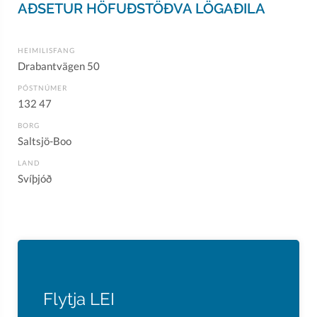
AÐSETUR HÖFUÐSTÖÐVA LÖGAÐILA
HEIMILISFANG
Drabantvägen 50
PÓSTNÚMER
132 47
BORG
Saltsjö-Boo
LAND
Svíþjóð
Flytja LEI