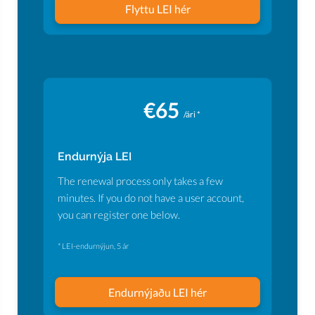
Flyttu LEI hér
€65
/ári *
Endurnýja LEI
The renewal process only takes a few
minutes. If you do not have a user account,
you can register one below.
* LEI-endurnýjun, 5 ár
Endurnýjaðu LEI hér