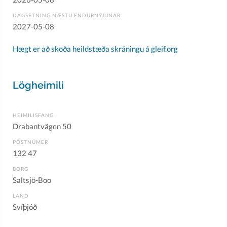
DAGSETNING NÆSTU ENDURNÝJUNAR
2027-05-08
Hægt er að skoða heildstæða skráningu á gleif.org
Lögheimili
HEIMILISFANG
Drabantvägen 50
PÓSTNÚMER
132 47
BORG
Saltsjö-Boo
LAND
Svíþjóð