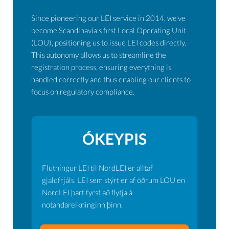
Since pioneering our LEI service in 2014, we've
become Scandinavia's first Local Operating Unit
(LOU), positioning us to issue LEI codes directly.
This autonomy allows us to streamline the
registration process, ensuring everything is
handled correctly and thus enabling our clients to
focus on regulatory compliance.
ÓKEYPIS
Flutningur LEI til NordLEI er alltaf
gjaldfrjáls. LEI sem stýrt er af öðrum LOU en
NordLEI þarf fyrst að flytja á
notandareikninginn þinn.