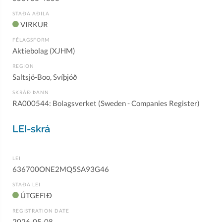
STAÐA AÐILA
VIRKUR
FÉLAGSFORM
Aktiebolag (XJHM)
REGION
Saltsjö-Boo, Svíþjóð
SKRÁÐ ÞANN
RA000544: Bolagsverket (Sweden - Companies Register)
LEI-skrá
LEI
636700ONE2MQ5SA93G46
STAÐA LEI
ÚTGEFIÐ
REGISTRATION DATE
2026-05-08