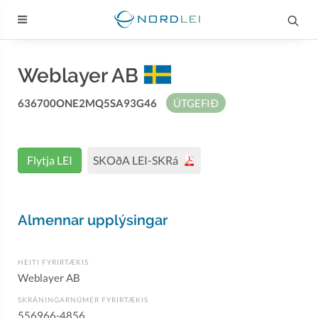
Weblayer AB
636700ONE2MQ5SA93G46
ÚTGEFIÐ
Flytja LEI
SKOðA LEI-SKRá
Almennar upplýsingar
HEITI FYRIRTÆKIS
Weblayer AB
SKRÁNINGARNÚMER FYRIRTÆKIS
556966-4856