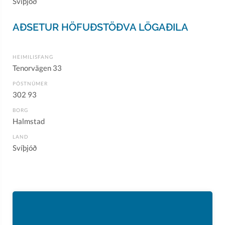
Svíþjóð
AÐSETUR HÖFUÐSTÖÐVA LÖGAÐILA
HEIMILISFANG
Tenorvägen 33
PÓSTNÚMER
302 93
BORG
Halmstad
LAND
Svíþjóð