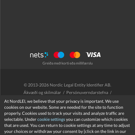
Greiða með korti eða millifærslu
© 2013-2026 Nordic Legal Entity Identifier AB.
Ákvæði og skilmálar
/
Persónuverndarstefna
/
Endurgreiðslustefna
/
Cookies
At NordLEI, we believe that your privacy is important. We use
cookies on our website. Some are needed for the site to function
properly. Cookies used to track your visits and analyze traffic are
selectable. Under
cookie settings
you can customize which cookies
that are used. You can return to cookie settings at any time to adjust
support@nordlei.org
your choices or withdraw your consent by [click on the link in our