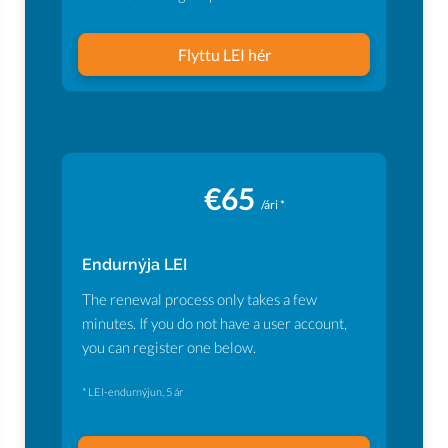
Flyttu LEI hér
€65
/ári *
Endurnýja LEI
The renewal process only takes a few
minutes. If you do not have a user account,
you can register one below.
* LEI-endurnýjun, 5 ár