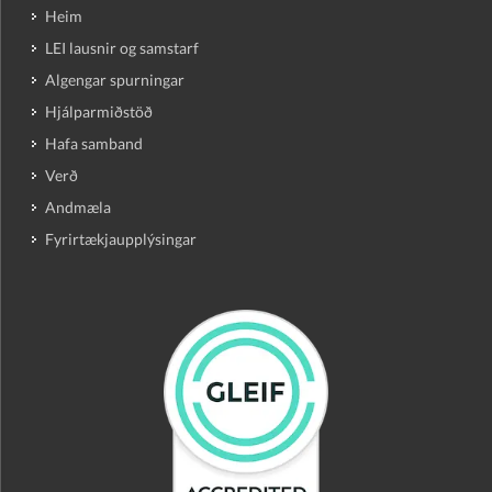
Heim
LEI lausnir og samstarf
Algengar spurningar
Hjálparmiðstöð
Hafa samband
Verð
Andmæla
Fyrirtækjaupplýsingar