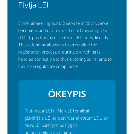
Flytja LEI
Since pioneering our LEI service in 2014, we've
become Scandinavia's first Local Operating Unit
(LOU), positioning us to issue LEI codes directly.
This autonomy allows us to streamline the
registration process, ensuring everything is
handled correctly and thus enabling our clients to
focus on regulatory compliance.
ÓKEYPIS
Flutningur LEI til NordLEI er alltaf
gjaldfrjáls. LEI sem stýrt er af öðrum LOU en
NordLEI þarf fyrst að flytja á
notandareikninginn þinn.