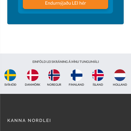
Endurnýjaðu LEI hér
EINFÖLD LEI SKRÁNING Á ÞÍNU TUNGUMÁLI
ÍSLAND
HOLLAND
BRETLAND
INDLAND
EISTLAND
ÁSTRALÍA
KANNA NORDLEI