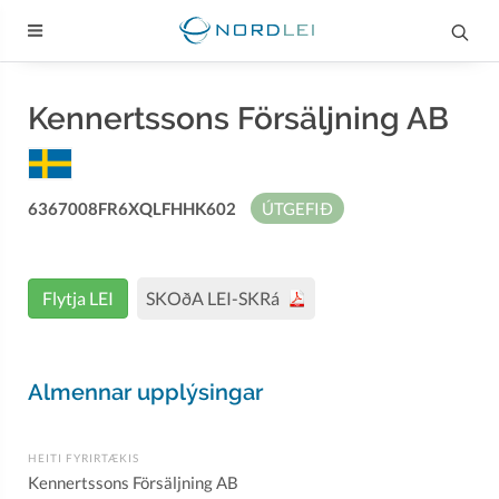
Kennertssons Försäljning AB
6367008FR6XQLFHHK602
ÚTGEFIÐ
Flytja LEI
SKOðA LEI-SKRá
Almennar upplýsingar
HEITI FYRIRTÆKIS
Kennertssons Försäljning AB