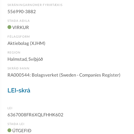
SKRÁNINGARNÚMER FYRIRTÆKIS
556990-3882
STAÐA AÐILA
VIRKUR
FÉLAGSFORM
Aktiebolag (XJHM)
REGION
Halmstad, Svíþjóð
SKRÁÐ ÞANN
RA000544: Bolagsverket (Sweden - Companies Register)
LEI-skrá
LEI
6367008FR6XQLFHHK602
STAÐA LEI
ÚTGEFIÐ