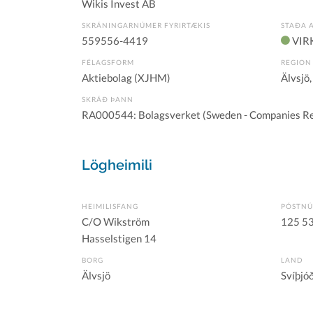
Wikis Invest AB
SKRÁNINGARNÚMER FYRIRTÆKIS
STAÐA 
559556-4419
VIR
FÉLAGSFORM
REGION
Aktiebolag (XJHM)
Älvsjö,
SKRÁÐ ÞANN
RA000544: Bolagsverket (Sweden - Companies Re
Lögheimili
HEIMILISFANG
PÓSTN
C/O Wikström
125 5
Hasselstigen 14
BORG
LAND
Älvsjö
Svíþjó