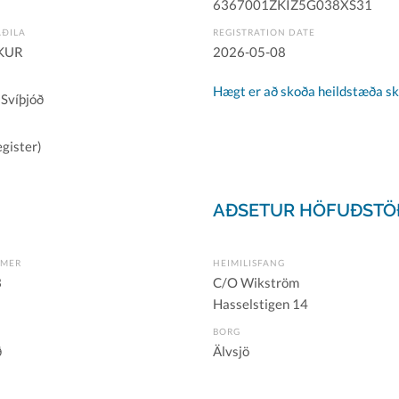
6367001ZKIZ5G038XS31
AÐILA
REGISTRATION DATE
KUR
2026-05-08
Hægt er að skoða heildstæða skr
 Svíþjóð
gister)
AÐSETUR HÖFUÐSTÖ
ÚMER
HEIMILISFANG
3
C/O Wikström
Hasselstigen 14
BORG
ð
Älvsjö