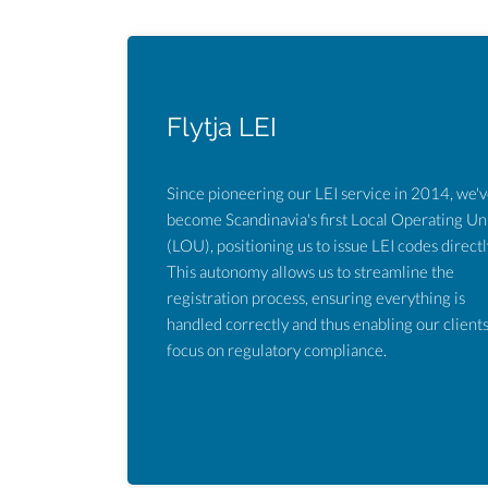
Flytja LEI
Since pioneering our LEI service in 2014, we'
become Scandinavia's first Local Operating Un
(LOU), positioning us to issue LEI codes directl
This autonomy allows us to streamline the
registration process, ensuring everything is
handled correctly and thus enabling our clients
focus on regulatory compliance.