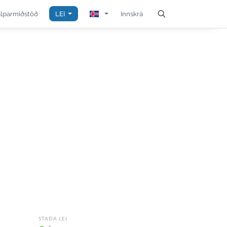
álparmiðstöð
LEI
Innskrá
STAÐA LEI