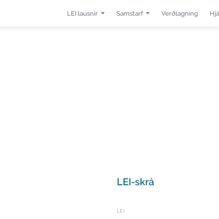
LEI lausnir
Samstarf
Verðlagning
Hj
LEI-skrá
LEI