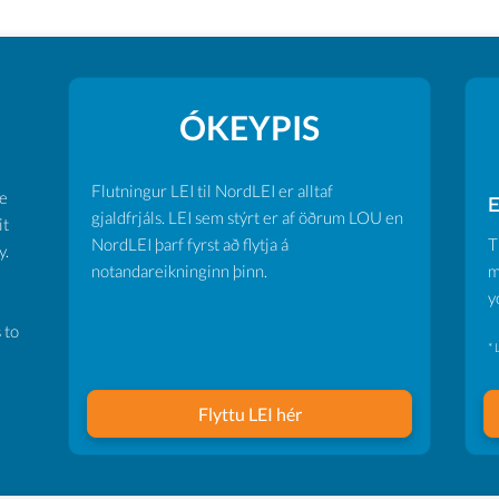
ÓKEYPIS
Flutningur LEI til NordLEI er alltaf
ve
E
gjaldfrjáls. LEI sem stýrt er af öðrum LOU en
it
NordLEI þarf fyrst að flytja á
T
y.
notandareikninginn þinn.
m
y
 to
* 
Flyttu LEI hér