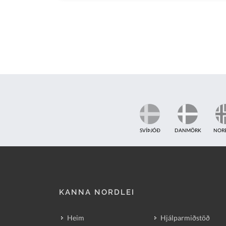
SVÍÞJÓÐ
DANMÖRK
NOR
KANNA NORDLEI
Heim
Hjálparmiðstöð