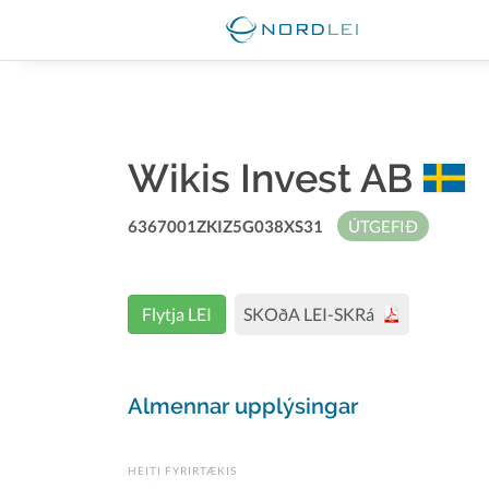
Wikis Invest AB
6367001ZKIZ5G038XS31
ÚTGEFIÐ
Flytja LEI
SKOðA LEI-SKRá
Almennar upplýsingar
HEITI FYRIRTÆKIS