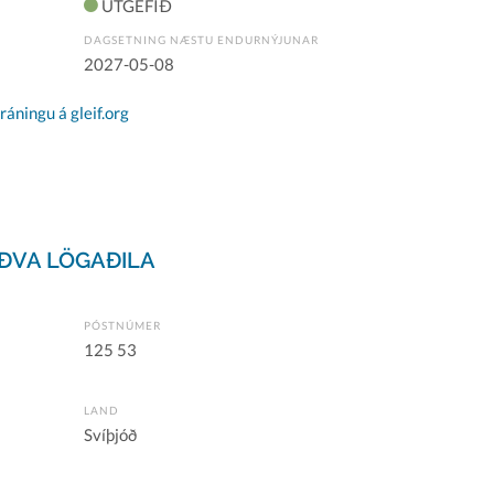
ÚTGEFIÐ
DAGSETNING NÆSTU ENDURNÝJUNAR
2027-05-08
áningu á gleif.org
ÐVA LÖGAÐILA
PÓSTNÚMER
125 53
LAND
Svíþjóð