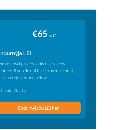
€65
/ári *
ndurnýja LEI
he renewal process only takes a few
inutes. If you do not have a user account,
ou can register one below.
LEI-endurnýjun, 5 ár
Endurnýjaðu LEI hér