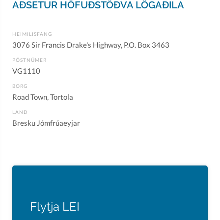
AÐSETUR HÖFUÐSTÖÐVA LÖGAÐILA
HEIMILISFANG
3076 Sir Francis Drake's Highway, P.O. Box 3463
PÓSTNÚMER
VG1110
BORG
Road Town, Tortola
LAND
Bresku Jómfrúaeyjar
Flytja LEI