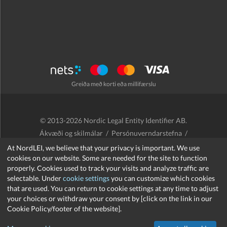
Greiða með korti eða millifærslu
© 2013-2026 Nordic Legal Entity Identifier AB.
Ákvæði og skilmálar
/
Persónuverndarstefna
/
Endurgreiðslustefna
/
Cookies
At NordLEI, we believe that your privacy is important. We use
cookies on our website. Some are needed for the site to function
properly. Cookies used to track your visits and analyze traffic are
selectable. Under
cookie settings
you can customize which cookies
that are used. You can return to cookie settings at any time to adjust
support@nordlei.org
your choices or withdraw your consent by [click on the link in our
Cookie Policy/footer of the website].