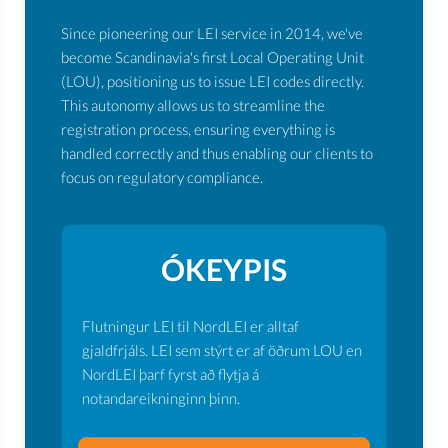
Since pioneering our LEI service in 2014, we've
become Scandinavia's first Local Operating Unit
(LOU), positioning us to issue LEI codes directly.
This autonomy allows us to streamline the
registration process, ensuring everything is
handled correctly and thus enabling our clients to
focus on regulatory compliance.
ÓKEYPIS
Flutningur LEI til NordLEI er alltaf
gjaldfrjáls. LEI sem stýrt er af öðrum LOU en
NordLEI þarf fyrst að flytja á
notandareikninginn þinn.