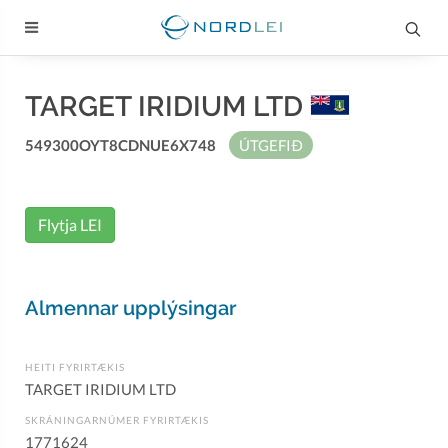
TARGET IRIDIUM LTD
549300OYT8CDNUE6X748
ÚTGEFIÐ
Flytja LEI
Almennar upplýsingar
HEITI FYRIRTÆKIS
TARGET IRIDIUM LTD
SKRÁNINGARNÚMER FYRIRTÆKIS
1771624