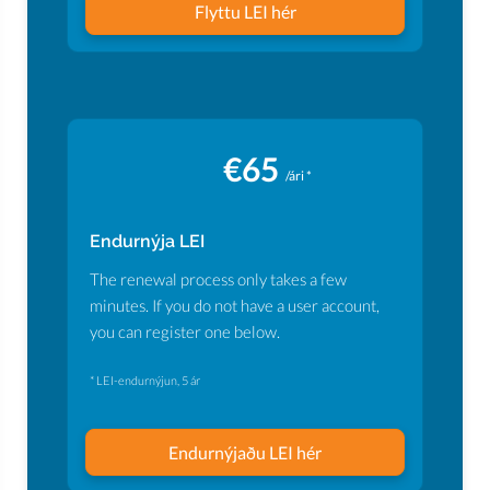
Flyttu LEI hér
€65
/ári *
Endurnýja LEI
The renewal process only takes a few
minutes. If you do not have a user account,
you can register one below.
* LEI-endurnýjun, 5 ár
Endurnýjaðu LEI hér