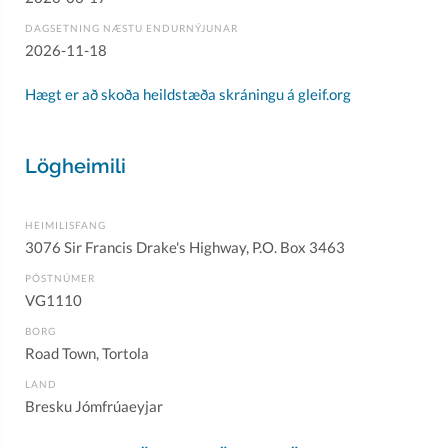
DAGSETNING NÆSTU ENDURNÝJUNAR
2026-11-18
Hægt er að skoða heildstæða skráningu á gleif.org
Lögheimili
HEIMILISFANG
3076 Sir Francis Drake's Highway, P.O. Box 3463
PÓSTNÚMER
VG1110
BORG
Road Town, Tortola
LAND
Bresku Jómfrúaeyjar