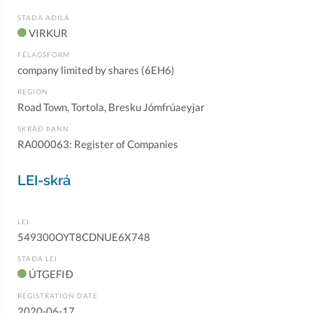
STAÐA AÐILA
VIRKUR
FÉLAGSFORM
company limited by shares (6EH6)
REGION
Road Town, Tortola, Bresku Jómfrúaeyjar
SKRÁÐ ÞANN
RA000063: Register of Companies
LEI-skrá
LEI
549300OYT8CDNUE6X748
STAÐA LEI
ÚTGEFIÐ
REGISTRATION DATE
2020-06-17