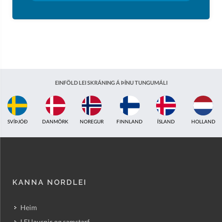
EINFÖLD LEI SKRÁNING Á ÞÍNU TUNGUMÁLI
ÍSLAND
HOLLAND
BRETLAND
INDLAND
EISTLAND
ÁSTRALÍA
KANNA NORDLEI
Heim
LEI lausnir og samstarf