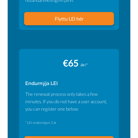
notandareikninginn þinn.
Flyttu LEI hér
€65
/ári *
Endurnýja LEI
The renewal process only takes a few
minutes. If you do not have a user account,
you can register one below.
* LEI-endurnýjun, 5 ár