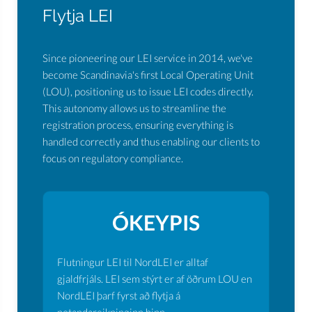
Flytja LEI
Since pioneering our LEI service in 2014, we've
become Scandinavia's first Local Operating Unit
(LOU), positioning us to issue LEI codes directly.
This autonomy allows us to streamline the
registration process, ensuring everything is
handled correctly and thus enabling our clients to
focus on regulatory compliance.
ÓKEYPIS
Flutningur LEI til NordLEI er alltaf
gjaldfrjáls. LEI sem stýrt er af öðrum LOU en
NordLEI þarf fyrst að flytja á