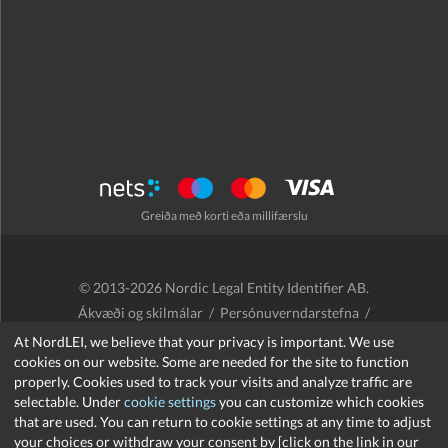
Greiða með korti eða millifærslu
© 2013-2026 Nordic Legal Entity Identifier AB.
Ákvæði og skilmálar
/
Persónuverndarstefna
/
Endurgreiðslustefna
/
Cookies
At NordLEI, we believe that your privacy is important. We use
cookies on our website. Some are needed for the site to function
properly. Cookies used to track your visits and analyze traffic are
selectable. Under
cookie settings
you can customize which cookies
that are used. You can return to cookie settings at any time to adjust
support@nordlei.org
your choices or withdraw your consent by [click on the link in our