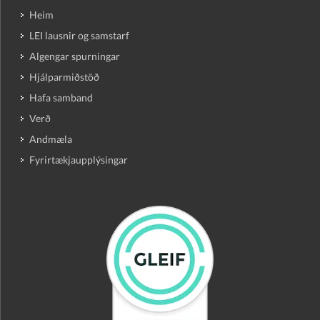
Heim
LEI lausnir og samstarf
Algengar spurningar
Hjálparmiðstöð
Hafa samband
Verð
Andmæla
Fyrirtækjaupplýsingar