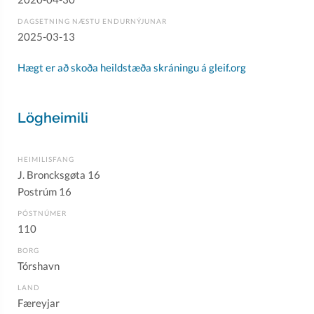
DAGSETNING NÆSTU ENDURNÝJUNAR
2025-03-13
Hægt er að skoða heildstæða skráningu á gleif.org
Lögheimili
HEIMILISFANG
J. Broncksgøta 16
Postrúm 16
PÓSTNÚMER
110
BORG
Tórshavn
LAND
Færeyjar