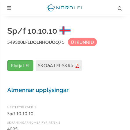
Sp/f 10.10.10
549300LFLDQLNHOUOQ71
ÚTRUNNIÐ
Flytja LEI
SKOðA LEI-SKRá
Almennar upplýsingar
HEITI FYRIRTÆKIS
Sp/f 10.10.10
SKRÁNINGARNÚMER FYRIRTÆKIS
4095