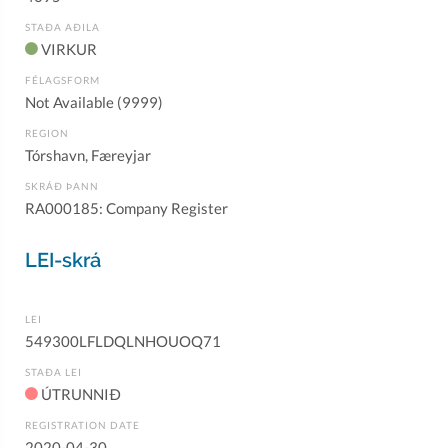
STAÐA AÐILA
VIRKUR
FÉLAGSFORM
Not Available (9999)
REGION
Tórshavn, Færeyjar
SKRÁÐ ÞANN
RA000185: Company Register
LEI-skrá
LEI
549300LFLDQLNHOUOQ71
STAÐA LEI
ÚTRUNNIÐ
REGISTRATION DATE
2020-04-30