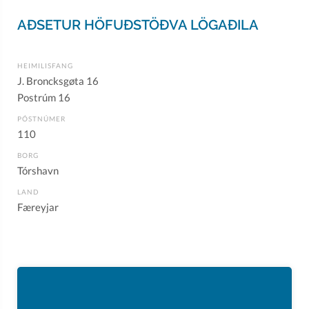
AÐSETUR HÖFUÐSTÖÐVA LÖGAÐILA
HEIMILISFANG
J. Broncksgøta 16
Postrúm 16
PÓSTNÚMER
110
BORG
Tórshavn
LAND
Færeyjar