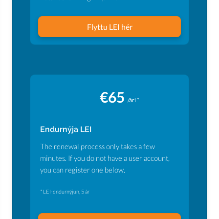
Flyttu LEI hér
€65
/ári *
Endurnýja LEI
The renewal process only takes a few
minutes. If you do not have a user account,
you can register one below.
* LEI-endurnýjun, 5 ár