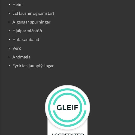
Heim
LEI lausnir og samstarf
Algengar spurningar
Hjálparmiðstöð
Hafa samband
Verð
Andmæla
Fyrirtækjaupplýsingar