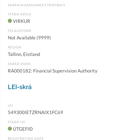
SKRÁNINGARNÚMER FYRIRTÆKIS
STAÐA AÐILA
VIRKUR
FÉLAGSFORM
Not Available (9999)
REGION
Tallinn, Eistland
SKRÁÐ ÞANN
RA000182: Financial Supervision Authority
LEI-skrá
LEI
549300IETZRNAIX1FC69
STAÐA LEI
ÚTGEFIÐ
REGISTRATION DATE