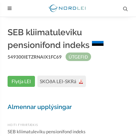
SEB kliimatuleviku
pensionifond indeks
549300IETZRNAIX1FC69
ÚTGEFIÐ
Flytja LEI
SKOðA LEI-SKRá
Almennar upplýsingar
HEITI FYRIRTÆKIS
SEB kliimatuleviku pensionifond indeks