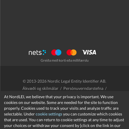
Greiða með korti eða millifærslu
© 2013-2026 Nordic Legal Entity Identifier AB.
Ákvæði og skilmálar
/
Persónuverndarstefna
/
Endurgreiðslustefna
/
Cookies
At NordLEI, we believe that your privacy is important. We use
cookies on our website. Some are needed for the site to function
properly. Cookies used to track your visits and analyze traffic are
selectable. Under
cookie settings
you can customize which cookies
that are used. You can return to cookie settings at any time to adjust
support@nordlei.org
your choices or withdraw your consent by [click on the link in our