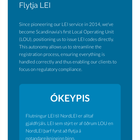
Flytja LEI
Since pioneering our LEI service in 2014, we've
become Scandinavia's first Local Operating Unit
(LOU), positioning us to issue LEI codes directly.
This autonomy allows us to streamline the
registration process, ensuring everything is
handled correctly and thus enabling our clients to
focus on regulatory compliance.
ÓKEYPIS
Flutningur LEI til NordLEI er alltaf
gjaldfrjáls. LEI sem stýrt er af öðrum LOU en
NordLEI þarf fyrst að flytja á
notandareikninginn þinn.