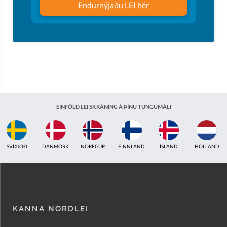
Endurnýjaðu LEI hér
EINFÖLD LEI SKRÁNING Á ÞÍNU TUNGUMÁLI
ÍSLAND
HOLLAND
BRETLAND
INDLAND
EISTLAND
ÁSTRALÍA
KANNA NORDLEI