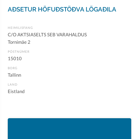
AÐSETUR HÖFUÐSTÖÐVA LÖGAÐILA
HEIMILISFANG
C/O AKTSIASELTS SEB VARAHALDUS
Tornimäe 2
PÓSTNÚMER
15010
BORG
Tallinn
LAND
Eistland