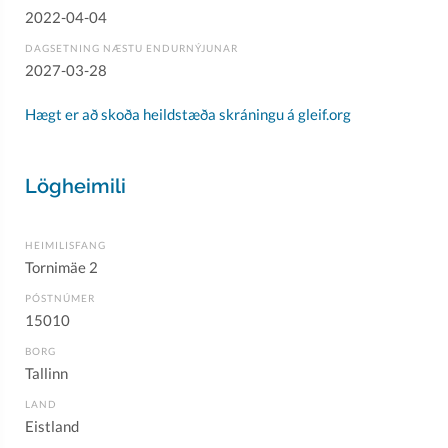
2022-04-04
DAGSETNING NÆSTU ENDURNÝJUNAR
2027-03-28
Hægt er að skoða heildstæða skráningu á gleif.org
Lögheimili
HEIMILISFANG
Tornimäe 2
PÓSTNÚMER
15010
BORG
Tallinn
LAND
Eistland