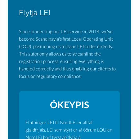
Flytja LEI
Since pioneering our LEI service in 2014, we've
become Scandinavia's first Local Operating Unit
(LOU), positioning us to issue LEI codes directly.
This autonomy allows us to streamline the
registration process, ensuring everything is
handled correctly and thus enabling our clients to
focus on regulatory compliance.
ÓKEYPIS
Flutningur LEI til NordLEI er alltaf
gjaldfrjáls. LEI sem stýrt er af öðrum LOU en
NordLEI þarf fyrst að flytja á