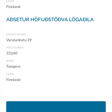
LAND
Finnland
AÐSETUR HÖFUÐSTÖÐVA LÖGAÐILA
HEIMILISFANG
Varalankatu 39
PÓSTNÚMER
33240
BORG
Tampere
LAND
Finnland