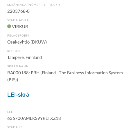
SKRÁNINGARNÚMER FYRIRTÆKIS
2203768-0
STAÐA AÐILA
VIRKUR
FÉLAGSFORM
Osakeyhtiö (DKUW)
REGION
Tampere, Finnland
SKRÁÐ ÞANN
RA000188: PRH (Finland - The Business Information System
(BIS))
LEI-skrá
LEI
636700AMLKS9YRLTXZ18
STAÐA LEI