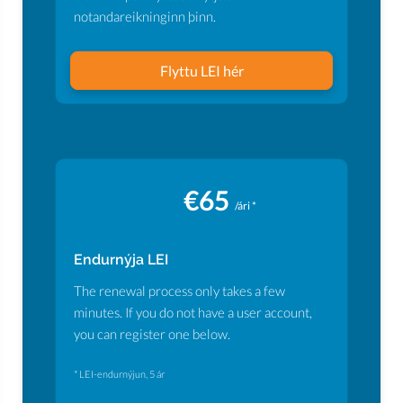
notandareikninginn þinn.
Flyttu LEI hér
€65
/ári *
Endurnýja LEI
The renewal process only takes a few
minutes. If you do not have a user account,
you can register one below.
* LEI-endurnýjun, 5 ár