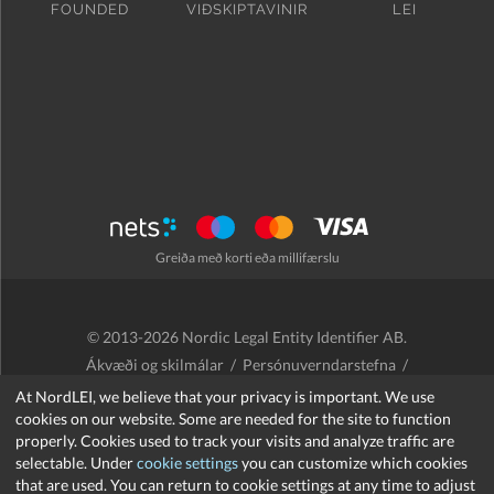
FOUNDED
VIÐSKIPTAVINIR
LEI
Greiða með korti eða millifærslu
© 2013-2026 Nordic Legal Entity Identifier AB.
Ákvæði og skilmálar
/
Persónuverndarstefna
/
Endurgreiðslustefna
/
Cookies
At NordLEI, we believe that your privacy is important. We use
cookies on our website. Some are needed for the site to function
properly. Cookies used to track your visits and analyze traffic are
selectable. Under
cookie settings
you can customize which cookies
that are used. You can return to cookie settings at any time to adjust
support@nordlei.org