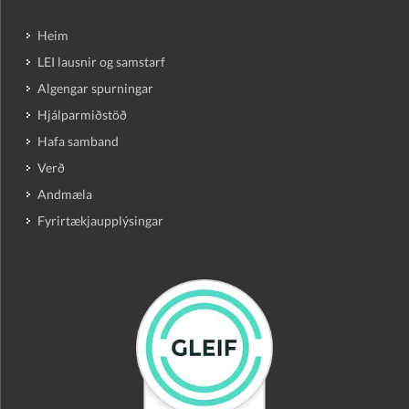
Heim
LEI lausnir og samstarf
Algengar spurningar
Hjálparmiðstöð
Hafa samband
Verð
Andmæla
Fyrirtækjaupplýsingar